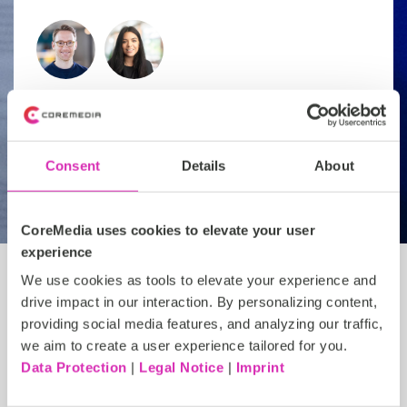
Connettiamoci
Consent
Details
About
CoreMedia uses cookies to elevate your user
experience
We use cookies as tools to elevate your experience and
drive impact in our interaction. By personalizing content,
Esplora e impara con
providing social media features, and analyzing our traffic,
we aim to create a user experience tailored for you.
le nostre risorse
Data Protection
|
Legal Notice
|
Imprint