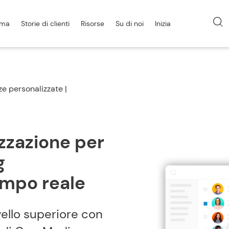
rma
Storie di clienti
Risorse
Su di noi
Inizia
e personalizzate |
zzazione per
g
empo reale
vello superiore con