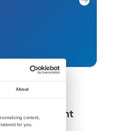
p
About
e per il content
rsonalizing content,
tailored for you.