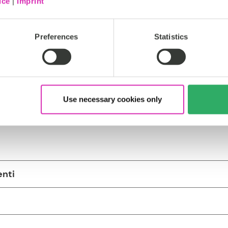
ice
|
Imprint
Preferences
Statistics
ire esperienze iper-personalizzate che permettano ai vostri clie
Use necessary cookies only
channels with targeted campaigns, so customers returned for
enti