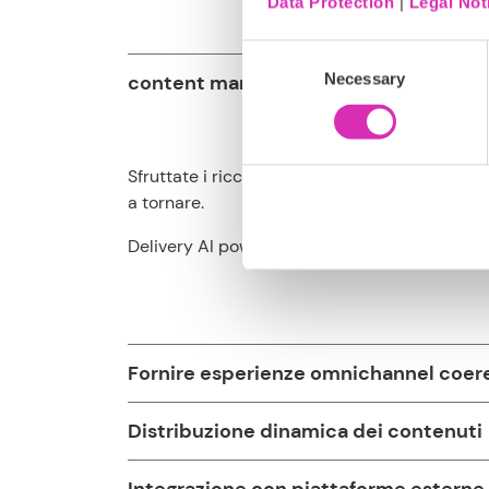
Data Protection
|
Legal Not
Consent
Necessary
Selection
content marketing H3: Creare
Sfruttate i ricchi insight dei clienti per offr
a tornare.
Delivery AI powered personalization across 
Fornire esperienze omnichannel coer
Distribuzione dinamica dei contenuti