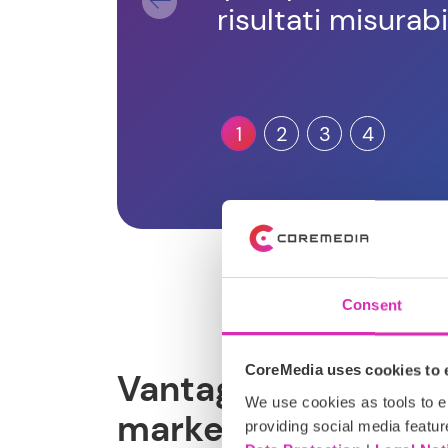
risultati misurabil
1
2
3
4
Consent
CoreMedia uses cookies to e
Vantaggi della pers
We use cookies as tools to el
marketing
providing social media featur