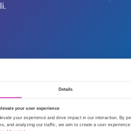
i.
Details
levate your user experience
onalizzazione in tempo real
evate your experience and drive impact in our interaction. By pe
es, and analyzing our traffic, we aim to create a user experience 