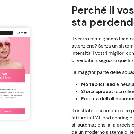
Perché il vo
sta perdend
Il vostro team genera lead o
attenzione? Senza un sistema 
intensità, i vostri migliori c
di vendita inseguono quelli s
La maggior parte delle squadr
Molteplici lead
e nessun
Sforzi sprecati
con clien
Rottura dell'allineame
Il risultato è un imbuto che p
fatturato. L'AI lead scoring
all'automazione, alla precisi
da un moderno sistema di le