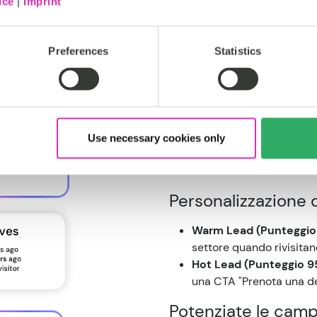
con CoreMe
ice
|
Imprint
Attivare automatica
Preferences
Statistics
per la vendita
Definite le soglie che quali
(MQL). Una volta raggiunto t
istantaneamente il lead al r
Use necessary cookies only
stato di priorità, assicurand
lead che contano.
Personalizzazione 
Warm Lead (Punteggio 
settore quando rivisitano
Hot Lead (Punteggio 9
una CTA "Prenota una de
Potenziate le camp