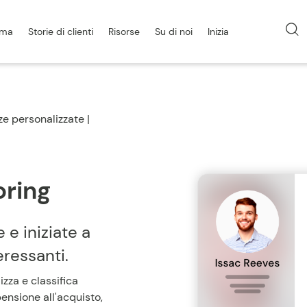
rma
Storie di clienti
Risorse
Su di noi
Inizia
e personalizzate |
oring
 e iniziate a
eressanti.
zza e classifica
ensione all'acquisto,