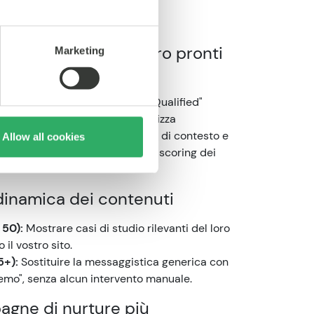
dia
mente flussi di lavoro pronti
Marketing
ficano un lead come "Marketing Qualified"
ale punteggio, CoreMedia indirizza
appresentante giusto, completo di contesto e
Allow all cookies
o un follow-up più rapido per lo scoring dei
dinamica dei contenuti
50):
Mostrare casi di studio rilevanti del loro
 il vostro sito.
5+):
Sostituire la messaggistica generica con
mo", senza alcun intervento manuale.
agne di nurture più