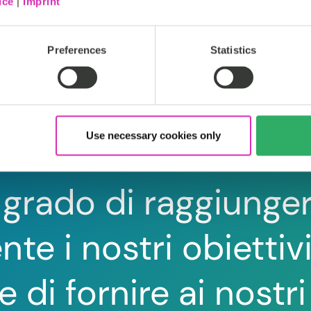
ice
|
Imprint
Preferences
Statistics
Use necessary cookies only
 grado di raggiunger
e i nostri obiettivi
 di fornire ai nostri 