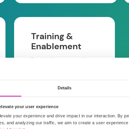
Training &
Enablement
Potenzia il tuo team con il
Training & Enablement di
CoreMedia, sbloccando il pieno
potenziale della nostra
piattaforma attraverso corsi e
Details
risorse guidati da esperti.
levate your user experience
Diventa un esperto
evate your experience and drive impact in our interaction. By pe
es, and analyzing our traffic, we aim to create a user experience 
CoreMedia