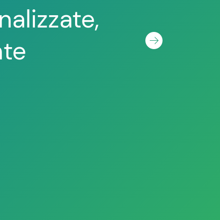
alizzate,
nte