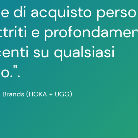
e di acquisto person
attriti e profondame
enti su qualsiasi
o."
.
s Brands (HOKA + UGG)