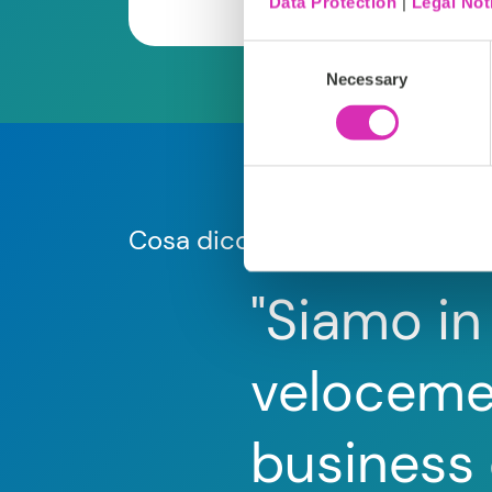
Data Protection
|
Legal Not
Consent
Necessary
Selection
Cosa dicono i nostri clienti
"Siamo in
velocement
business e