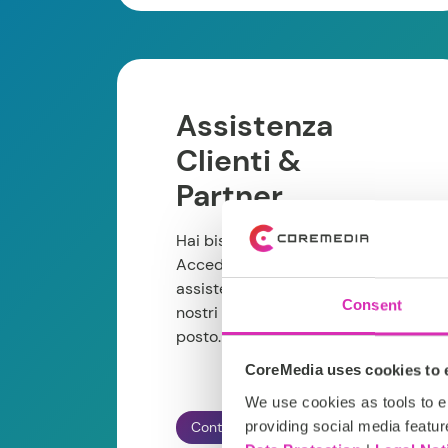
Assistenza
Clienti &
Partner
Hai bisogno di ulteriore aiuto?
Accedi al nostro centro di
assistenza, all'helpdesk e ai
Consent
nostri contatti diretti in un unico
posto.
CoreMedia uses cookies to e
We use cookies as tools to el
providing social media featur
Contatta il nostro team