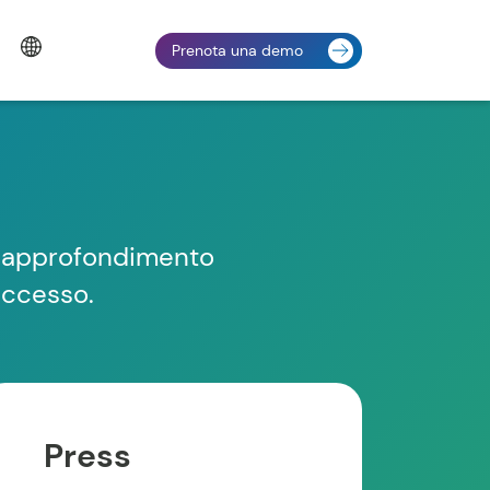
Prenota una demo
di approfondimento
successo.
Press