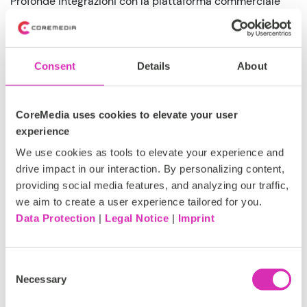
Profonde integrazioni con la piattaforma commerciale
mezzi
gli addetti al marketing hanno un accesso rapido a
più fonti di dati. Gli strumenti di pubblicazione di facile
utilizzo offrono ai team la possibilità di creare e
visualizzare in anteprima contenuti e scenari di acquisto
Consent
Details
About
in modo rapido.
I team di Decker possono riutilizzare i contenuti in modo
CoreMedia uses cookies to elevate your user
molto più efficiente tra i vari marchi e regioni. Il time-to-
experience
market per nuove campagne e contenuti si riduce da
We use cookies as tools to elevate your experience and
settimane a ore, così i team sono liberi di concentrarsi
drive impact in our interaction. By personalizing content,
sulle tendenze del mercato. Anche lo streaming in tempo
providing social media features, and analyzing our traffic,
reale di eventi come l'ultramaratona è possibile con 6
we aim to create a user experience tailored for you.
aggiornamenti della homepage in un solo giorno.
Data Protection
|
Legal Notice
|
Imprint
Consent
Necessary
Selection