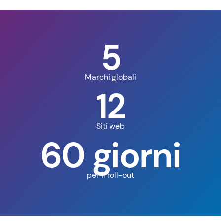
5
Marchi globali
12
Siti web
60 giorni
per il roll-out