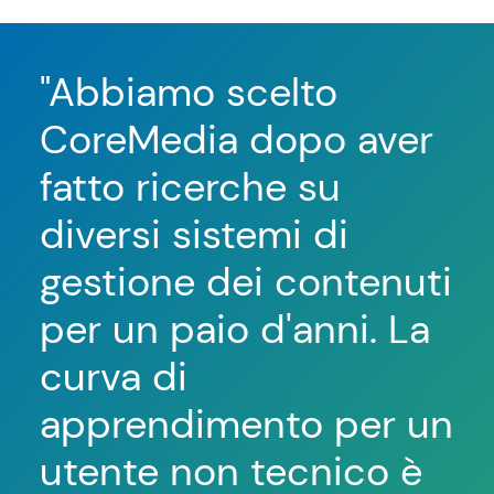
"Abbiamo scelto
"C
CoreMedia dopo aver
di
fatto ricerche su
la
diversi sistemi di
m
gestione dei contenuti
po
per un paio d'anni. La
ri
curva di
pr
apprendimento per un
re
utente non tecnico è
nu