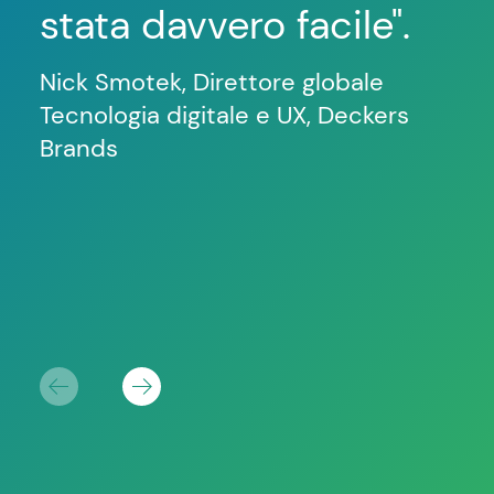
stata davvero facile"
.
cl
Nick Smotek, Direttore globale
Nic
Tecnologia digitale e UX, Deckers
Tec
Brands
Bra