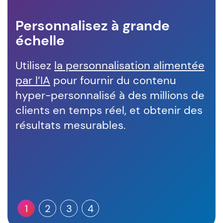
Personnalisez à grande
Vo
échelle
Pré
Utilisez
la personnalisation alimentée
cli
par l’IA
pour fournir du contenu
et 
hyper-personnalisé à des millions de
exp
clients en temps réel, et obtenir des
Cu
résultats mesurables.
1
2
3
4