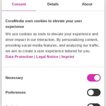
Consent
Details
About
Intégrations transparentes avec les
CoreMedia uses cookies to elevate your user
plateformes d'entreprise
experience
Unifiez la personnalisation dans Salesforce, SAP
We use cookies as tools to elevate your experience and
Commerce Cloud et d'autres solutions de commerce
drive impact in our interaction. By personalizing content,
électronique, entièrement intégrées au logiciel de
providing social media features, and analyzing our traffic,
gestion de contenu CoreMedia.
we aim to create a user experience tailored for you.
Data Protection
|
Legal Notice
|
Imprint
Consent
Necessary
Selection
Preferences