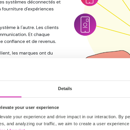
 des systèmes déconnectés et
a fourniture d'expériences
stème à l'autre. Les clients
ommunication. Et chaque
e confiance et de revenus.
lient, les marques ont du
er intelligemment leurs
turel, tout en améliorant
t.
Details
levate your user experience
La solution 
evate your experience and drive impact in our interaction. By pe
es, and analyzing our traffic, we aim to create a user experience 