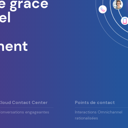
e grâce
el
ment
Cloud Contact Center
Points de contact
onversations engageantes
Interactions Omnichannel
rationalisées