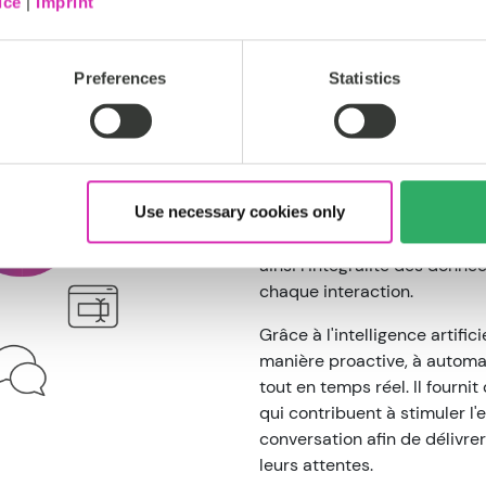
Engagement 
ice
|
Imprint
CoreMedia
Preferences
Statistics
Orchestrez toutes 
d'un seul et même
CoreMedia unifie vos canaux 
en une seule Customer Engage
Use necessary cookies only
parfaitement à vos système
ainsi l'intégralité des donnée
chaque interaction.
Grâce à l'intelligence artific
manière proactive, à automat
tout en temps réel. Il fourni
qui contribuent à stimuler l
conversation afin de délivr
leurs attentes.