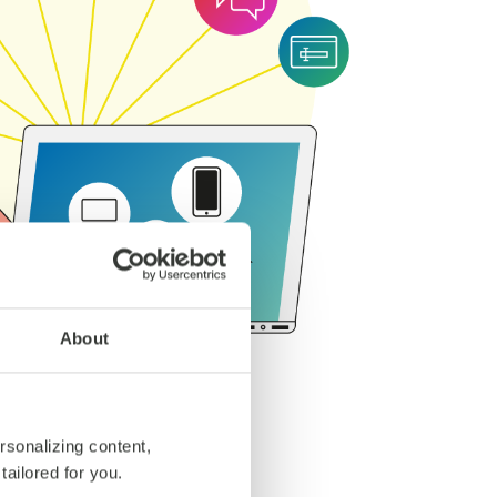
About
: la Customer
rsonalizing content,
tailored for you.