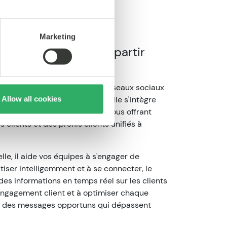
Platform de
Marketing
vos conversations à partir
 hub
de Live Chat, voix, vidéo et réseaux sociaux
ment Platform intelligente. Elle s'intègre
Allow all cookies
s CRM, CDP et commerciaux, vous offrant
s clients et des profils clients unifiés à
ielle, il aide vos équipes à s'engager de
iser intelligemment et à se connecter, le
t des informations en temps réel sur les clients
'engagement client et à optimiser chaque
er des messages opportuns qui dépassent