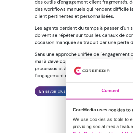
des outils d'engagement client fragmentés,
des workflows manuels qui rendent difficile l
client pertinentes et personnalisées.
Les agents perdent du temps à passer d'un sy
doivent se répéter sur tous les canaux de c
occasion manquée se traduit par une perte d
Sans une approche unifiée de l'engagement c
mal à développer leur empathie, à automatis
processus et à offrir un service qui semble na
l'engagement client à chaque point de contac
Consent
En savoir plus
CoreMedia uses cookies to e
We use cookies as tools to el
providing social media featur