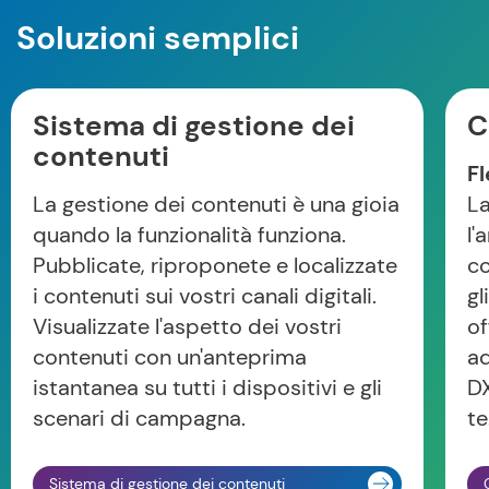
Soluzioni semplici
Sistema di gestione dei
C
contenuti
Fl
La gestione dei contenuti è una gioia
La
quando la funzionalità funziona.
l'
Pubblicate, riproponete e localizzate
c
i contenuti sui vostri canali digitali.
gl
Visualizzate l'aspetto dei vostri
of
contenuti con un'anteprima
ad
istantanea su tutti i dispositivi e gli
DX
scenari di campagna.
te
Sistema di gestione dei contenuti