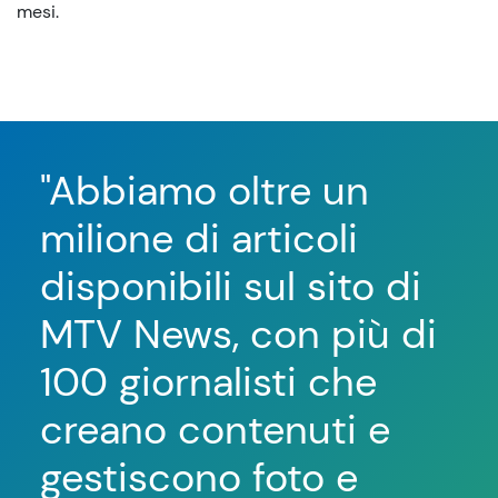
mesi.
"Abbiamo oltre un
"L
milione di articoli
C
disponibili sul sito di
f
MTV News, con più di
co
100 giornalisti che
ap
creano contenuti e
pr
gestiscono foto e
la