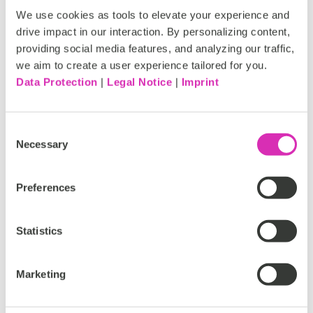
rilevanza dei feed di notizie visualizzati.
We use cookies as tools to elevate your experience and
drive impact in our interaction. By personalizing content,
In background, il cloud hosting offre flessibilità ed
providing social media features, and analyzing our traffic,
efficienza dei costi durante le giornate di notizie pesanti.
we aim to create a user experience tailored for you.
E il front-end disaccoppiato significa che i visitatori del
Data Protection
|
Legal Notice
|
Imprint
sito sono ignari di qualsiasi lavoro pesante in
background, senza alcun impatto sull'esperienza del
cliente senza soluzione di continuità nella parte
Consent
anteriore.
Necessary
Selection
Preferences
Statistics
Marketing