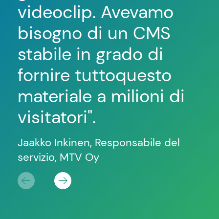
videoclip. Avevamo
w
bisogno di un CMS
L
stabile in grado di
ri
fornire
tutto
questo
pi
materiale a milioni di
no
visitatori"
.
al
Jaakko Inkinen, Responsabile del
Jaa
servizio, MTV Oy
ser