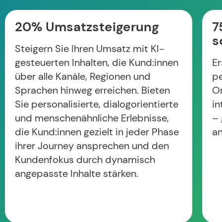
20% Umsatzsteigerung
7
s
Steigern Sie Ihren Umsatz mit KI-
gesteuerten Inhalten, die Kund:innen
Er
über alle Kanäle, Regionen und
pe
Sprachen hinweg erreichen. Bieten
O
Sie personalisierte, dialogorientierte
i
und menschenähnliche Erlebnisse,
– 
die Kund:innen gezielt in jeder Phase
an
ihrer Journey ansprechen und den
Kundenfokus durch dynamisch
angepasste Inhalte stärken.