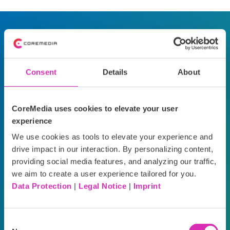
Was unsere Kund:innen sagen
„Wir können unsere
„U
Consent
Details
About
Geschäftsziele
K
CoreMedia uses cookies to elevate your user
schneller erreichen
se
experience
und unseren Kunden
de
We use cookies as tools to elevate your experience and
drive impact in our interaction. By personalizing content,
ein personalisiertes,
wa
providing social media features, and analyzing our traffic,
we aim to create a user experience tailored for you.
nahtloses und
C
Data Protection
|
Legal Notice
|
Imprint
überaus
e
zufriedenstellendes
is
Consent