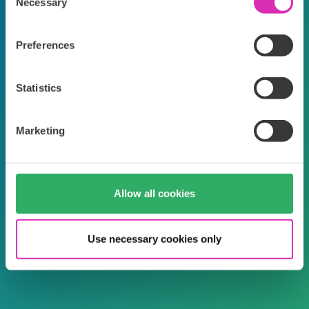
Necessary
Selection
Einkaufserlebnis auf
b
Preferences
jedem Gerät bieten.“
Le
de
Statistics
Nick Smotek, Deckers Brands (HOKA
+ UGG)
Fra
Marketing
Allow all cookies
Use necessary cookies only