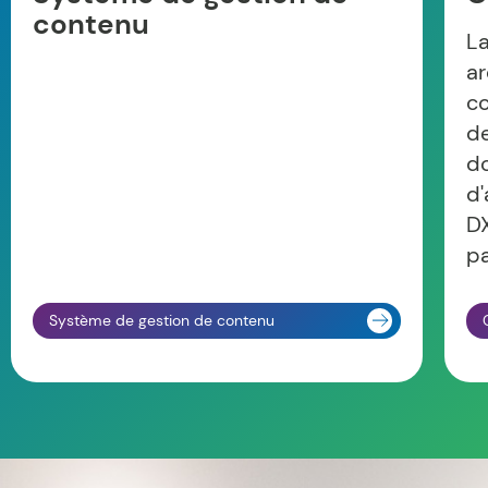
contenu
La
ar
co
de
do
d'
DX
pa
Système de gestion de contenu