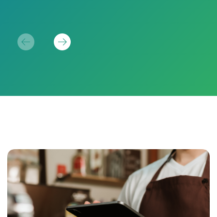
Luk
réu