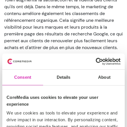
qu'ils ont déjà. Dans le même temps, le marketing de
contenu améliore également les classements de
référencement organique. Cela signifie une meilleure
visibilité pour leurs marques et leurs produits à la
première page des résultats de recherche Google, ce qui
permet aux clients de renouveler plus facilement leurs
achats et d'attirer de plus en plus de nouveaux clients.
Les villes de pièces détachées continuent de développer
leur stratégie de contenu avec un contenu rich media de
plus en plus attrayant. L'amélioration de la sophistication
Consent
Details
About
de la segmentation des clients et du ciblage du contenu
à l'aide des fonctions CMS intégrées continuera à
accroître la satisfaction des clients, à stimuler les achats
CoreMedia uses cookies to elevate your user
et à améliorer le classement dans les moteurs de
experience
recherche.
We use cookies as tools to elevate your experience and
drive impact in our interaction. By personalizing content,
providing social media features, and analyzing our traffic,