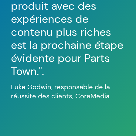
produit
avec des
lo
expériences de
ré
contenu plus riches
c
est la prochaine étape
ci
évidente pour Parts
é
Town."
.
d
i
Luke Godwin, responsable de la
l'
réussite des clients, CoreMedia
c
ve