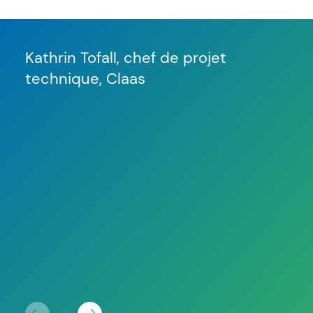
"A
Kathrin Tofall, chef de projet
technique, Claas
sy
n
d
e
qu
Kat
tec