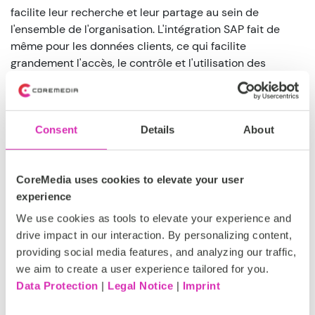
facilite leur recherche et leur partage au sein de
l'ensemble de l'organisation. L'intégration SAP fait de
même pour les données clients, ce qui facilite
grandement l'accès, le contrôle et l'utilisation des
données dans l'ensemble de l'entreprise.
Et bien sûr, il y a la publication de contenu, le pain et le
beurre de CoreMedia. Il est facile et rapide de diffuser le
Consent
Details
About
bon contenu au bon endroit et au bon moment. Non
seulement pour les sites web des clients, mais aussi
pour les portails des partenaires et les intranets. Nous
CoreMedia uses cookies to elevate your user
gagnons beaucoup de temps, et cela ne fait que
experience
s'améliorer au fil du temps.
We use cookies as tools to elevate your experience and
drive impact in our interaction. By personalizing content,
providing social media features, and analyzing our traffic,
we aim to create a user experience tailored for you.
Data Protection
|
Legal Notice
|
Imprint