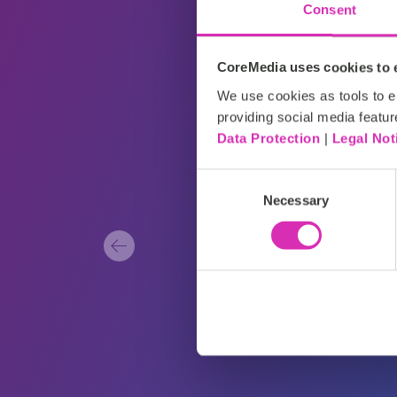
Consent
"Il 76% d
CoreMedia uses cookies to e
We use cookies as tools to el
interazion
providing social media featur
Data Protection
|
Legal Not
sente frus
Consent
Necessary
Selection
McKinsey & Compan