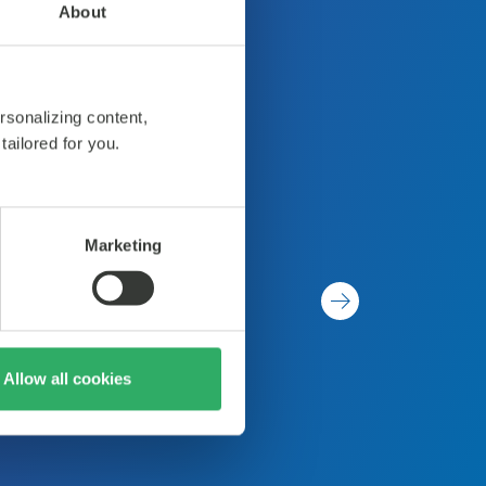
About
petta
rsonalizing content,
 71% si
tailored for you.
ene".
Marketing
Allow all cookies