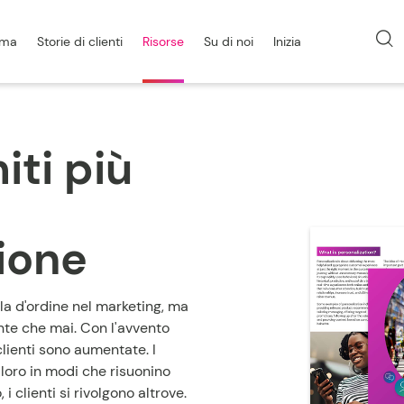
rma
Storie di clienti
Risorse
Su di noi
Inizia
iti più
ione
la d'ordine nel marketing, ma
nte che mai. Con l'avvento
 clienti sono aumentate. I
 loro in modi che risuonino
 clienti si rivolgono altrove.