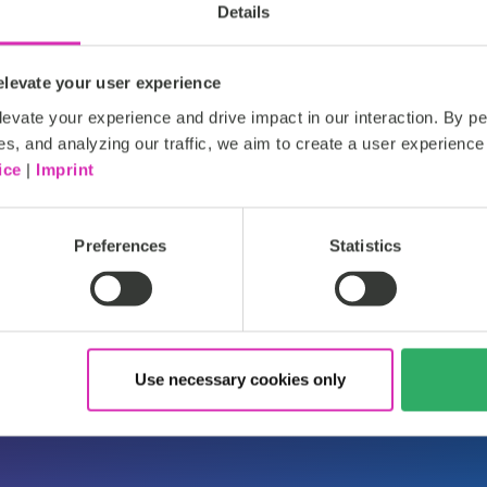
Details
ei consumatori si as
levate your user experience
evate your experience and drive impact in our interaction. By pe
i personalizzate e il
es, and analyzing our traffic, we aim to create a user experience 
ice
|
Imprint
trato se non le otti
Preferences
Statistics
y
Use necessary cookies only