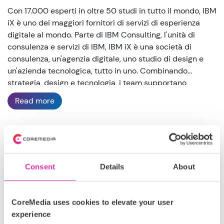
Con 17.000 esperti in oltre 50 studi in tutto il mondo, IBM
iX è uno dei maggiori fornitori di servizi di esperienza
digitale al mondo. Parte di IBM Consulting, l'unità di
consulenza e servizi di IBM, IBM iX è una società di
consulenza, un'agenzia digitale, uno studio di design e
un'azienda tecnologica, tutto in uno. Combinando
strategia, design e tecnologia, i team supportano
organizzazioni, aziende e marchi nella loro
Read more
trasformazione digitale. Nei Paesi di lingua tedesca, più
di 1.200 dipendenti progettano esperienze digitali che
mettono le persone al centro.
DACH
Consent
Details
About
Platinum
Certified Partner
CoreMedia uses cookies to elevate your user
experience