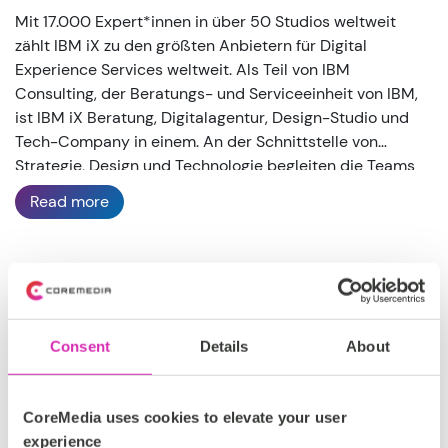
Mit 17.000 Expert*innen in über 50 Studios weltweit
zählt IBM iX zu den größten Anbietern für Digital
Experience Services weltweit. Als Teil von IBM
Consulting, der Beratungs- und Serviceeinheit von IBM,
ist IBM iX Beratung, Digitalagentur, Design-Studio und
Tech-Company in einem. An der Schnittstelle von
Strategie, Design und Technologie begleiten die Teams
Organisationen, Unternehmen und Marken bei der
Read more
digitalen Transformation. Im deutschsprachigen Raum
gestalten über 1.200 Mitarbeitende digitale Erlebnisse,
die den Menschen in den Mittelpunkt stellen.
DACH
Platin
Consent
Details
About
Zertifizierter Partner
CoreMedia uses cookies to elevate your user
experience