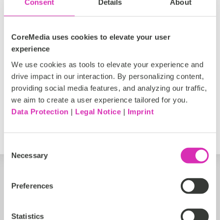
Consent
Details
About
lieu.
Read more
CoreMedia uses cookies to elevate your user
experience
We use cookies as tools to elevate your experience and
DACH, EMEA
drive impact in our interaction. By personalizing content,
providing social media features, and analyzing our traffic,
Silver
we aim to create a user experience tailored for you.
Data Protection
|
Legal Notice
|
Imprint
https://www.open4business.de
Consent
Necessary
Selection
Preferences
Statistics