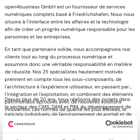
open4business GmbH est un fournisseur de services
numériques complets basé à Friedrichshafen. Nous nous
situons à l'interface entre les affaires et la technologie
afin de créer un progrès numérique responsable pour les
personnes et les entreprises.
En tant que partenaire solide, nous accompagnons nos
clients tout au long du processus numérique et
assumons donc une véritable responsabilité en matière
de réussite. Nos 25 spécialistes hautement motivés
prennent en compte tous les sous-composants, de
l'architecture à l'expérience utilisateur, en passant par
l'intégration et l'exploitation, et combinent des éléments
Depuis plus de 20 ans, nous réalisons des projets dans
patrimoniaux éprouvés avec de nouvelles solutions
le secteur des CMS, DAM et PIM, du développement de
innovantes. Les normes de qualité les plus élevées, le
logiciels individuels, de l'environnement de portail et de
professionnalisme, l'amélioration continue, l'esprit
la gestion de l'identité. Notre champ d'activité s'étend à
d'équipe et, enfin, l'appréciation et l'équité envers toutes
l'industrie automobile, au commerce de détail, à
les personnes impliquées sont nos lignes directrices qui
l'électroménager, aux communications et au sport.
permettent à de grandes solutions d'émerger en premier