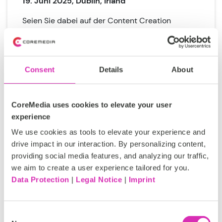
19. Juni 2025, Dublin, Irland
Seien Sie dabei auf der Content Creation
Conference in Dublin – erleben Sie, wie
künstliche Intelligenz und personalisierte Inhalte
den Support von KMU revolutionieren.
Consent
Details
About
CoreMedia uses cookies to elevate your user
experience
We use cookies as tools to elevate your experience and
Mehr erfahren!
drive impact in our interaction. By personalizing content,
providing social media features, and analyzing our traffic,
we aim to create a user experience tailored for you.
Data Protection
|
Legal Notice
|
Imprint
Consent