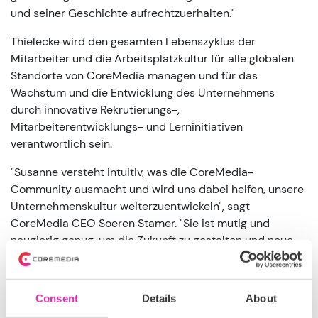
und seiner Geschichte aufrechtzuerhalten."
Thielecke wird den gesamten Lebenszyklus der
Mitarbeiter und die Arbeitsplatzkultur für alle globalen
Standorte von CoreMedia managen und für das
Wachstum und die Entwicklung des Unternehmens
durch innovative Rekrutierungs-,
Mitarbeiterentwicklungs- und Lerninitiativen
verantwortlich sein.
"Susanne versteht intuitiv, was die CoreMedia-
Community ausmacht und wird uns dabei helfen, unsere
Unternehmenskultur weiterzuentwickeln", sagt
CoreMedia CEO Soeren Stamer. "Sie ist mutig und
neugierig genug, um die Zukunft zu gestalten und neue
Wege zu gehen, aber auch erfahren genug, um mit den
bestehenden Werten und der Kultur tief verbunden zu
sein."
Consent
Details
About