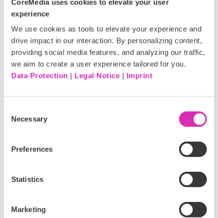
CoreMedia uses cookies to elevate your user
Redaktionsplan-Erstellung
experience
Support bei Planung und Deployment von Content
We use cookies as tools to elevate your experience and
Content Control:
Bereitstellung von Inhalten in den
Storyboarding / Wireframing / Templating /
drive impact in our interaction. By personalizing content,
richtigen Kanälen und Überprüfung ihrer Wirksamkeit
Mockups, Moodfilme, Editorial / Infographics, Design
providing social media features, and analyzing our traffic,
anhand definierter KPIs
und Layout
we aim to create a user experience tailored for you.
Format- und Sprachadaptationen
Qualitätssicherung & Testing
Data Protection
|
Legal Notice
|
Imprint
Schnitt / Motion Graphics / 2D & 3D Animation / CGI
Data, Specs, Format-Check
Retouching / Composing / Color Grading, Finishing /
Brand Guardians
VFX / Clean-Up
Datenaufbereitung
Consent
Publishing / QA / Browser-Testing
Websites (CMS), CRM, PIM, Social-Media-Kanäle
Necessary
Selection
Reinzeichnung / DTP / Proofing / QA und Print-
Content-Management
Aussendung
Content-Maintenance
Preferences
Aufnahme / Musik-Komposition
Content-Migration
Read more
Finishing / Clean-Up
Content-Rollout
Content-Implementierung
Statistics
Medien-Distribution
Erstellung von Dashboards
DACH
Marketing
Data & Tracking Audit