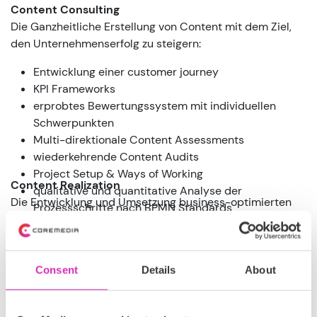
Content Consulting
Die Ganzheitliche Erstellung von Content mit dem Ziel,
den Unternehmenserfolg zu steigern:
Entwicklung einer customer journey
KPI Frameworks
erprobtes Bewertungssystem mit individuellen
Schwerpunkten
Multi-direktionale Content Assessments
wiederkehrende Content Audits
Project Setup & Ways of Working
Content Realization
qualitative und quantitative Analyse der
Die Entwicklung und Umsetzung business-optimierten
Prozessschritte nach BPMN Standards
Content-Assets, basierend auf kreativen Ideen:
Kreativkonzept und -support
Entwicklung von Kundenpräsentationen
Consent
Details
About
Production Feasibility Analysis (Prüfung einer Film-
oder Fotoproduktion auf Eignung bzgl.
Contentproduktion)