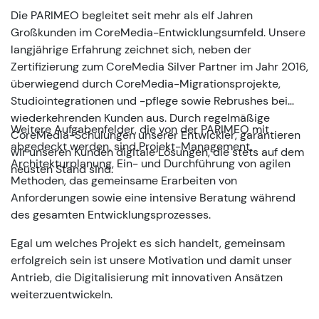
Die PARIMEO begleitet seit mehr als elf Jahren
Großkunden im CoreMedia-Entwicklungsumfeld. Unsere
langjährige Erfahrung zeichnet sich, neben der
Zertifizierung zum CoreMedia Silver Partner im Jahr 2016,
überwiegend durch CoreMedia-Migrationsprojekte,
Studiointegrationen und -pflege sowie Rebrushes bei
wiederkehrenden Kunden aus. Durch regelmäßige
Weitere Aufgabenfelder, die von der PARIMEO mit
CoreMedia-Schulungen unserer Entwickler, garantieren
abgedeckt werden, sind Projekt-Management,
wir unseren Kunden digitale Lösungen, die stets auf dem
Architekturplanung, Ein- und Durchführung von agilen
neusten Stand sind.
Methoden, das gemeinsame Erarbeiten von
Anforderungen sowie eine intensive Beratung während
des gesamten Entwicklungsprozesses.
Egal um welches Projekt es sich handelt, gemeinsam
erfolgreich sein ist unsere Motivation und damit unser
Antrieb, die Digitalisierung mit innovativen Ansätzen
weiterzuentwickeln.