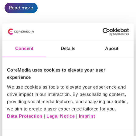
Read more
DACH, EMEA
Consent
Details
About
Silber
Zertifizierter Partner
CoreMedia uses cookies to elevate your user
experience
https://www.parimeo.de
We use cookies as tools to elevate your experience and
drive impact in our interaction. By personalizing content,
providing social media features, and analyzing our traffic,
we aim to create a user experience tailored for you.
Data Protection
|
Legal Notice
|
Imprint