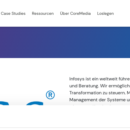
Case Studies
Ressourcen
Über CoreMedia
Loslegen
Infosys ist ein weltweit füh
und Beratung. Wir ermögliche
Transformation zu steuern. M
Management der Systeme un
wir unsere Kunden kompetent 
indem wir das Unternehmen m
der dabei hilft die Durchfüh
hinaus unterstützen wir das 