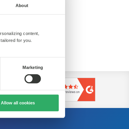
n Leistung und Kundenzufriedenheit zu
About
tualisierte Lernagenda fördert deren
g durch den Aufbau und Transfer von
wissen und Ideen aus unserem
rsonalizing content,
tailored for you.
Marketing
Allow all cookies