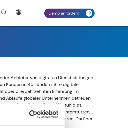
Demo anfordern
render Anbieter von digitalen Dienstleistungen
n Kunden in 45 Ländern, ihre digitale
it über drei Jahrzehnten Erfahrung im
d Abläufe globaler Unternehmen betreuen
durch ihre digitale Reise. Wir tun dies,
it einem AI-gestützten Kern unterstützen,
rung von Änderungen zu priorisieren. Darüber
Geschäft mit agiler Digitaltechnik, um ein