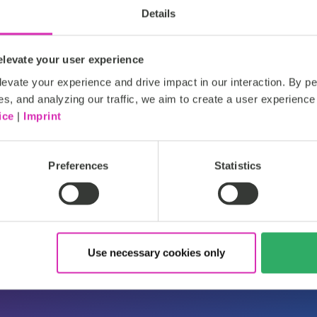
Read more
noch nie dagewesenes Maß a
Details
erreichen. Unsere ständig ak
kontinuierliche Verbesserun
levate your user experience
digitalen Fähigkeiten, Fach
Innovationsökosystem.
evate your experience and drive impact in our interaction. By pe
es, and analyzing our traffic, we aim to create a user experience 
ice
|
Imprint
https://www.infosys.com/
Preferences
Statistics
Use necessary cookies only