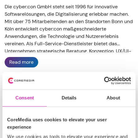
Die cyber:con GmbH steht seit 1996 für innovative
Softwarelösungen, die Digitalisierung erlebbar machen.
Mit über 75 Mitarbeitenden an den Standorten Bonn und
Köln entwickelt cyber:con maßgeschneiderte
Anwendungen, die Technologie und Nutzererlebnis
vereinen. Als Full-Service-Dienstleister bietet das
Unternehmen strategische Beratung, Konzeption, UX/UI-
Design, Unterstützung bei der Herstellung von
Read more
Barrierefreiheit, moderne Softwareentwicklung mit
zukunftsorientierter Architektur sowie
Qualitätssicherung und Schulung. Mit Expertise in
CoreMedia und weiteren CMS-Systemen unterstützt
DACH, EMEA
cyber:con Unternehmen dabei, digitale Produkte zu
Consent
Details
About
schaffen, die intuitiv bedienbar sind und echten
Silber
Mehrwert bieten.
CoreMedia uses cookies to elevate your user
http://www.cybercon.de/
experience
We use cookies as tools to elevate your experience and