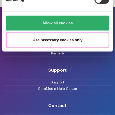
Über CoreMedia
Allow all cookies
Veranstaltungen
Use necessary cookies only
Pressemitteilungen
Blog
Karriere
Support
Support
CoreMedia Help Center
Contact