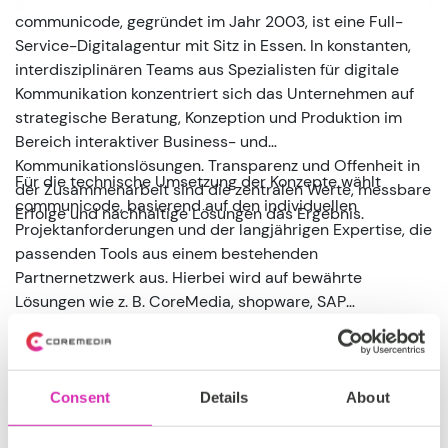
communicode, gegründet im Jahr 2003, ist eine Full-
Service-Digitalagentur mit Sitz in Essen. In konstanten,
interdisziplinären Teams aus Spezialisten für digitale
Kommunikation konzentriert sich das Unternehmen auf
strategische Beratung, Konzeption und Produktion im
Bereich interaktiver Business- und
Kommunikationslösungen. Transparenz und Offenheit in
Für die technische Umsetzung der Konzepte wählt
der Zusammenarbeit sind die zentralen Werte, messbare
communicode, basierend auf den individuellen
Erfolge und nachhaltige Lösungen das Ergebnis.
Projektanforderungen und der langjährigen Expertise, die
passenden Tools aus einem bestehenden
Partnernetzwerk aus. Hierbei wird auf bewährte
Lösungen wie z. B. CoreMedia, shopware, SAP
CX und CELUM gesetzt. Zusätzliche Leistungen wie
Hosting und Betrieb sowie ein engagierter Customer
Read more
Service runden das Angebot ab. Die Auseinandersetzung
mit dem Unternehmen, der Marke und deren
Consent
Details
About
Wahrnehmung im Markt bilden den Grundstein für die
Realisation digitaler Strategien für Industrie- und