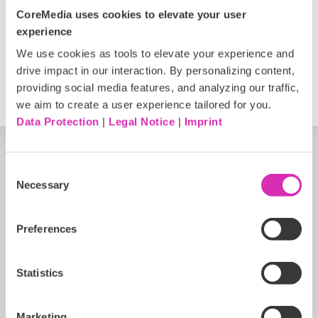
DACH, EMEA
Handelskunden wie Vorwerk, Breuninger, Triumph und
CoreMedia uses cookies to elevate your user
Grohe.
experience
Registriert
We use cookies as tools to elevate your experience and
drive impact in our interaction. By personalizing content,
https://www.communicode.de/
providing social media features, and analyzing our traffic,
we aim to create a user experience tailored for you.
Data Protection
|
Legal Notice
|
Imprint
Consent
Necessary
Selection
Preferences
Statistics
Marketing