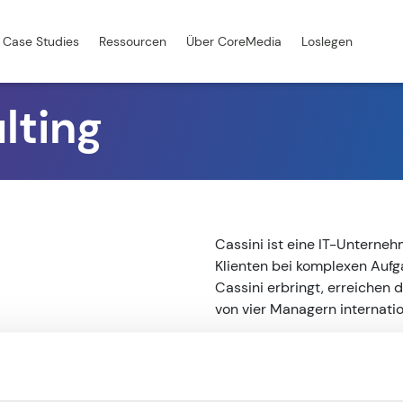
Case Studies
Ressourcen
Über CoreMedia
Loslegen
lting
Cassini ist eine IT-Unterneh
Klienten bei komplexen Aufga
Cassini erbringt, erreichen 
von vier Managern internati
Read more