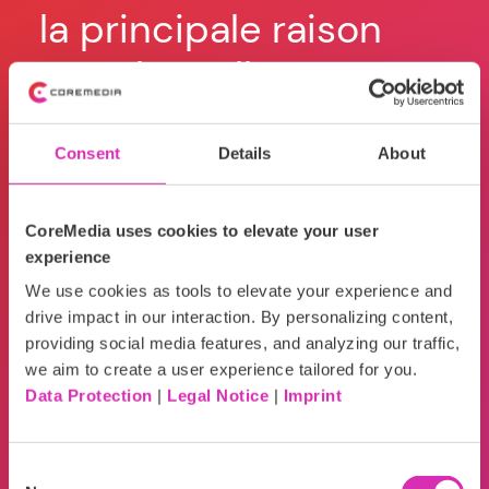
la principale raison
d'
pour laquelle nous
ro
avons choisi
de
Consent
Details
About
CoreMedia est qu'ils
d'
disposent de l'une
p
CoreMedia uses cookies to elevate your user
des solutions
dé
experience
We use cookies as tools to elevate your experience and
d'activation de
in
drive impact in our interaction. By personalizing content,
prospects les plus
im
providing social media features, and analyzing our traffic,
we aim to create a user experience tailored for you.
performantes du
Data Protection
|
Legal Notice
|
Imprint
Fra
marché. Nous
ven
Consent